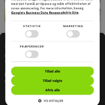
med det formål at tilpasse og måle effektiviteten af
vores annoncering. For mere information, besøg
Google's Business Data Responsibility Site
.
STATISTIK
MARKETING
KONTAKT OS
PRÆFERENCER
Indled en dialog med os, og modtag et uforpligtende
tilbud.
Tillad alle
Indled dialog
Tillad valgte
+45 64 63 14 00
info@rhinosystem.dk
Afvis alle
VIS DETALJER