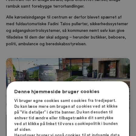
rambuk samt forebygge terrorhandlinger.
Alle kørselsindgange til centrum er derfor blevet spærret af
med fuldautomatiske Fadini Talos pullerter, sikkerhedssystemer
og adgangskontrolsystemer, så kommunen nemt selv kan give
tilladelse til dem der skal adgang – herunder butikker, beboere,
politi, ambulance og beredskabsstyrelsen.
Denne hjemmeside bruger cookies
Vi bruger egne cookies samt cookies fra tredjepart.
Du kan læse mere om brugen af cookies ved at klikke
på ”Vis detaljer” i dette banner. Du kan desuden til
enhver tid ændre eller tilbagetrække dit samtykke
ved at klikke på linket til vores cookiepolitik i bunden
af siden.
Herudover bruger vi også cookies til at indsamle data