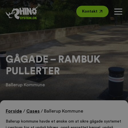
Kontakt
GÅGADE – RAMBUK
PULLERTER
Ballerup Kommune
Forside
/
Cases
/
Ballerup Kommune
Ballerup kommune havde et ønske om at sikre gågade systemet
i centrum for at undgå bilræs, opnå ensrettet kørsel, undgå